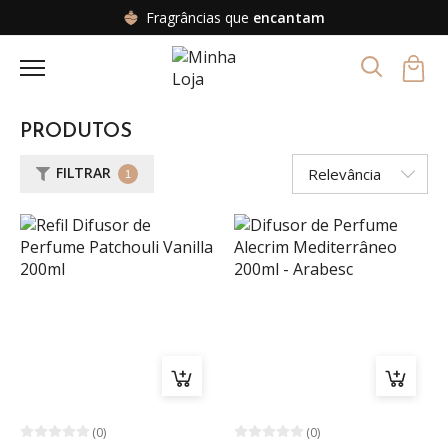
Fragrâncias que
encantam
PRODUTOS
FILTRAR
1
(0)
(0)