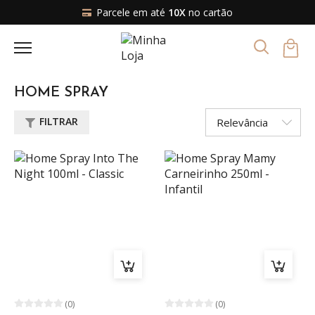
Parcele em até
10X
no cartão
HOME SPRAY
FILTRAR
(0)
(0)